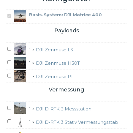
Basis-System:
DJI Matrice 400
D
J
I
Payloads
M
a
t
D
1
×
DJI Zenmuse L3
r
J
i
I
D
1
×
DJI Zenmuse H30T
c
Z
J
e
e
I
D
1
×
DJI Zenmuse P1
4
n
Z
J
0
m
e
I
Vermessung
0
u
n
Z
s
m
e
e
u
D
n
1
×
DJI D-RTK 3 Messstation
L
s
J
m
3
e
I
u
D
1
×
DJI D-RTK 3 Stativ Vermessungsstab
H
D
s
J