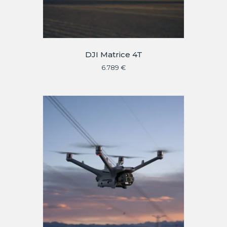
DJI Matrice 4T
6.789
€