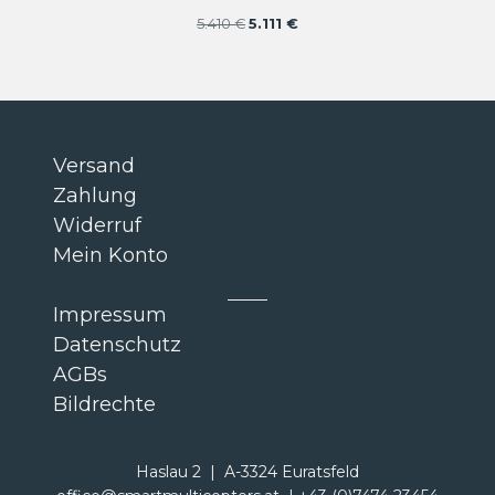
Ursprünglicher
Aktueller
5.410
€
5.111
€
Preis
Preis
war:
ist:
5.410 €
5.111 €.
Versand
Zahlung
Widerruf
Mein Konto
Impressum
Datenschutz
AGBs
Bildrechte
Haslau 2 | A-3324 Euratsfeld