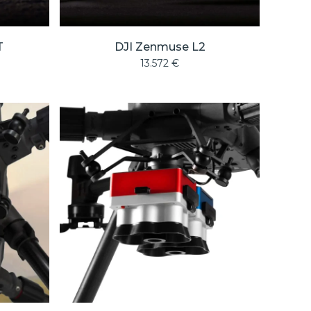
T
DJI Zenmuse L2
13.572
€