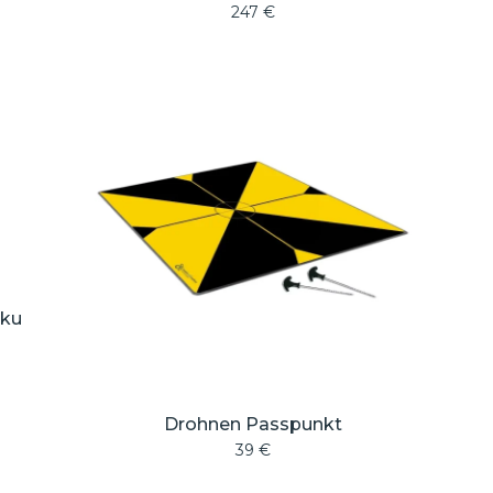
247
€
kku
Drohnen Passpunkt
39
€