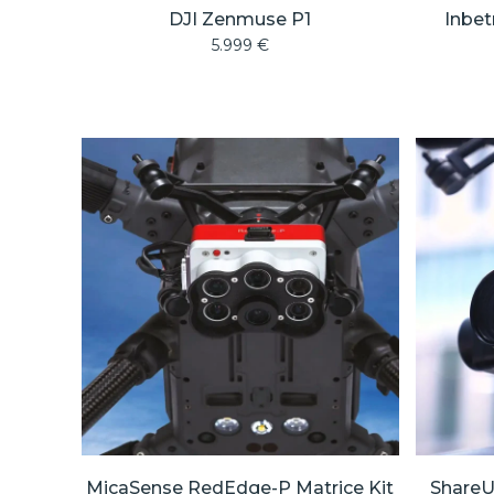
DJI Zenmuse P1
Inbet
5.999
€
MicaSense RedEdge-P Matrice Kit
ShareU