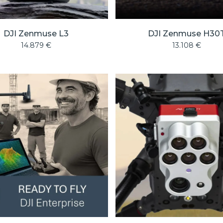
DJI Zenmuse L3
DJI Zenmuse H30
14.879
€
13.108
€