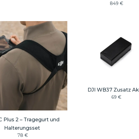
849
€
DJI WB37 Zusatz A
69
€
C Plus 2 – Tragegurt und
Halterungsset
78
€