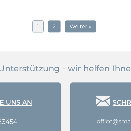
1
2
Weiter »
Unterstützung - wir helfen Ihne
E UNS AN
SCHR
23454
office@smar