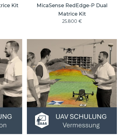
ice Kit
MicaSense RedEdge-P Dual
Matrice Kit
25.800
€