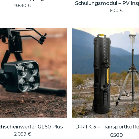
Schulungsmodul – PV Ins
9.690
€
600
€
chscheinwerfer GL60 Plus
D-RTK 3 – Transportkoff
2.099
€
6500