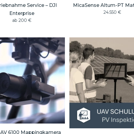
riebnahme Service – DJI
MicaSense Altum-PT Matr
24.550
€
Enterprise
ab
200
€
AV 6100 Mappingkamera