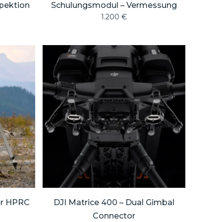
pektion
Schulungsmodul – Vermessung
1.200
€
er HPRC
DJI Matrice 400 – Dual Gimbal
Connector