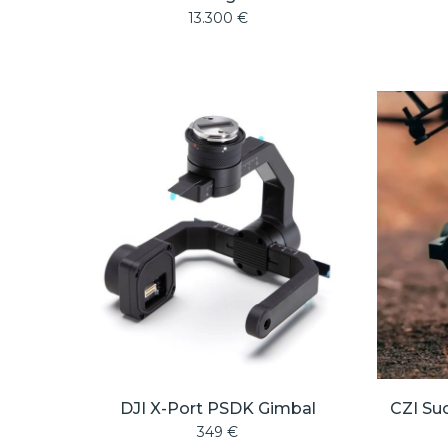
13.300
€
DJI X-Port PSDK Gimbal
CZI Su
349
€