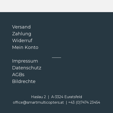
war:
ist:
30 €
15 €.
Versand
Zahlung
Widerruf
Mein Konto
Impressum
Datenschutz
AGBs
Bildrechte
Haslau 2 | A-3324 Euratsfeld
office@smartmulticopters.at | +43 (0)7474 23454