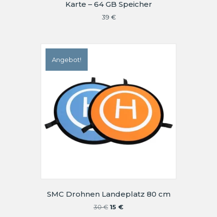
Karte – 64 GB Speicher
39
€
Angebot!
SMC Drohnen Landeplatz 80 cm
Ursprünglicher
Aktueller
30
€
15
€
Preis
Preis