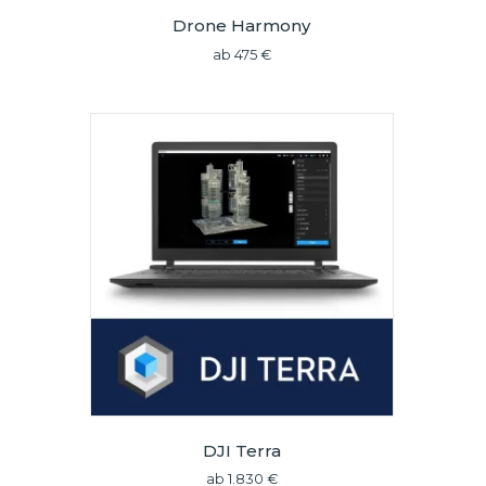
Drone Harmony
ab
475
€
DJI Terra
ab
1.830
€