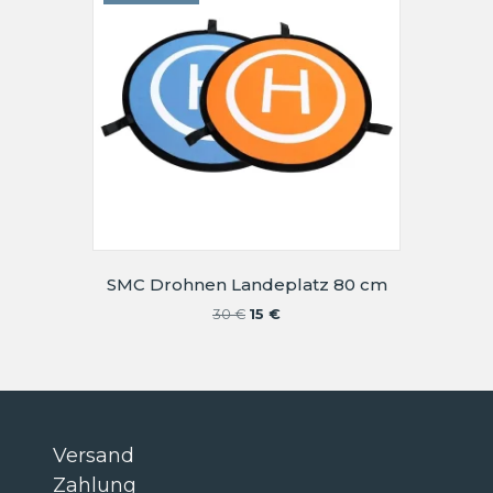
SMC Drohnen Landeplatz 80 cm
Ursprünglicher
Aktueller
30
€
15
€
Preis
Preis
war:
ist:
30 €
15 €.
Versand
Zahlung