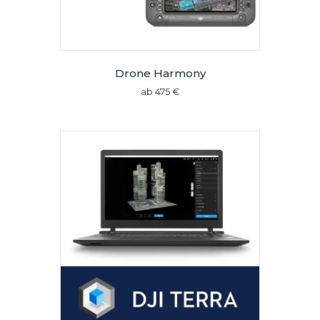
Drone Harmony
ab
475
€