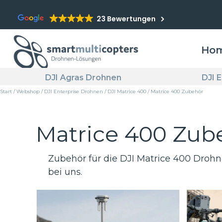
23 Bewertungen
Ho
DJI Agras Drohnen
DJI 
Start
/
Webshop
/
DJI Enterprise Drohnen
/
DJI Matrice 400
/ Matrice 400 Zubehör
Matrice 400 Zub
Zubehör für die DJI Matrice 400 Drohn
bei uns.