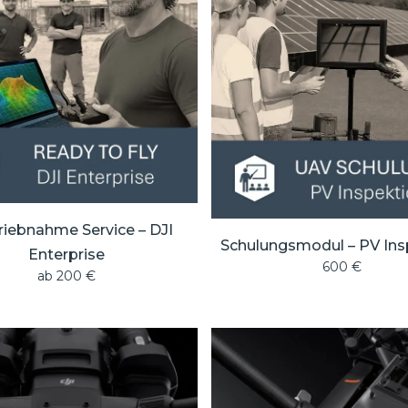
riebnahme Service – DJI
Schulungsmodul – PV Ins
Enterprise
600
€
ab
200
€