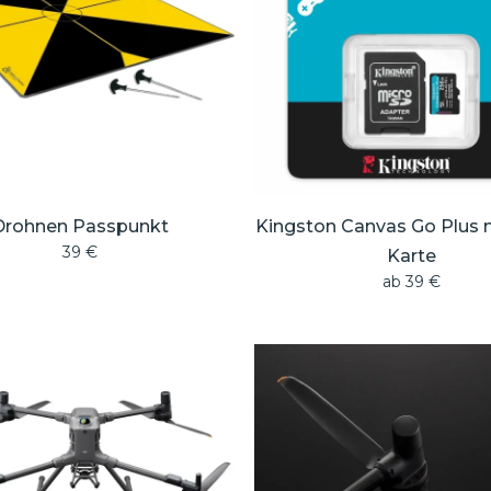
Drohnen Passpunkt
Kingston Canvas Go Plus 
39
€
Karte
ab
39
€