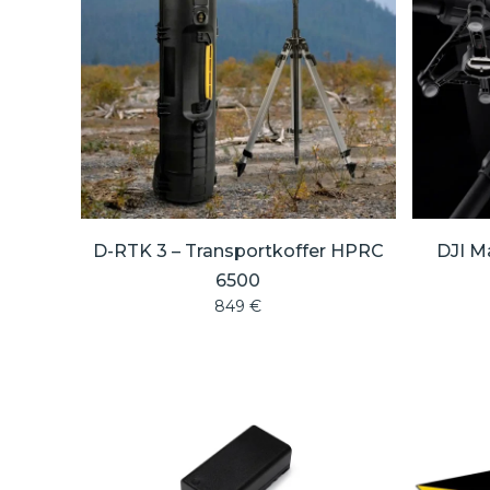
D-RTK 3 – Transportkoffer HPRC
DJI M
6500
849
€