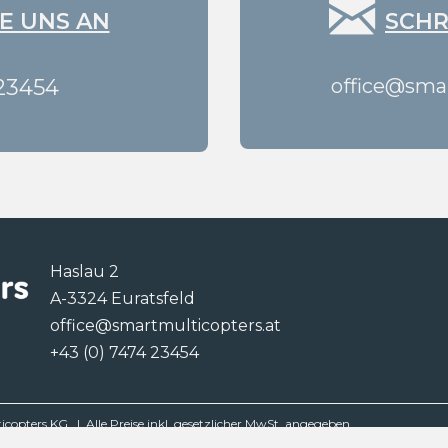
E UNS AN
SCHR
23454
office@smar
Haslau 2
A-3324 Euratsfeld
office@smartmulticopters.at
+43 (0) 7474 23454
opters KG | Alle Preise inkl. gesetzlicher MwSt. angegeben