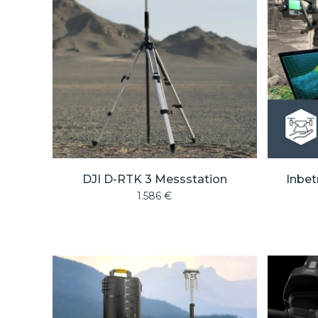
DJI D-RTK 3 Messstation
Inbet
1.586
€