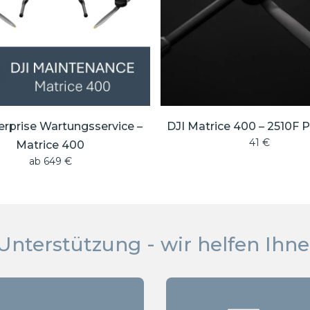
erprise Wartungsservice –
DJI Matrice 400 – 2510F P
41
€
Matrice 400
ab
649
€
Unterstützung - wir helfen Ihne