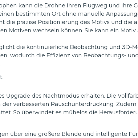
strophen kann die Drohne ihren Flugweg und ihre 
einen bestimmten Ort ohne manuelle Anpassunge
ht die präzise Positionierung des Motivs und di
den Motiven wechseln können. Sie kann ein Moti
rmöglicht die kontinuierliche Beobachtung und 3D
gen, wodurch die Effizienz von Beobachtungs- un
.
t
es Upgrade des Nachtmodus erhalten. Die Vollfarb
n der verbesserten Rauschunterdrückung. Zudem is
ttet. So überwindet es mühelos die Herausforder
gen über eine größere Blende und intelligente F