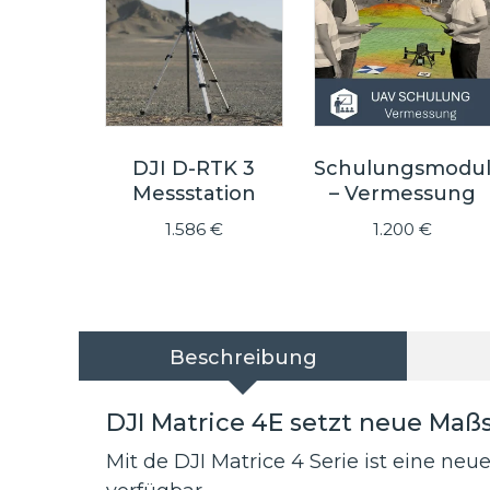
DJI D-RTK 3
Schulungsmodu
Messstation
– Vermessung
1.586
€
1.200
€
Beschreibung
DJI Matrice 4E setzt neue Ma
Mit de DJI Matrice 4 Serie ist eine n