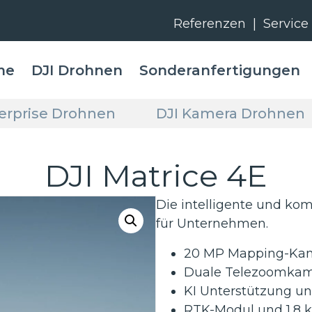
Referenzen
|
Service
me
DJI Drohnen
Sonderanfertigungen
terprise Drohnen
DJI Kamera Drohnen
DJI Matrice 4E
Die intelligente und k
für Unternehmen.
20 MP Mapping-Kame
Duale Telezoomkame
KI Unterstützung un
RTK-Modul und 1,8 