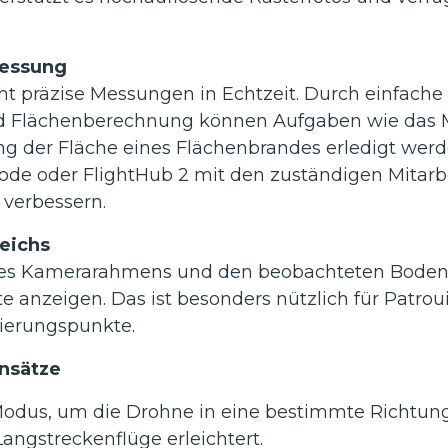
E
/
4
Messung
T
t präzise Messungen in Echtzeit. Durch einfach
d Flächenberechnung können Aufgaben wie das Ma
ng der Fläche eines Flächenbrandes erledigt we
Code oder FlightHub 2 mit den zuständigen Mitar
 verbessern.
eichs
ion des Kamerarahmens und den beobachteten Bod
e anzeigen. Das ist besonders nützlich für Patrou
ierungspunkte.
insätze
-Modus, um die Drohne in eine bestimmte Richtung
angstreckenflüge erleichtert.