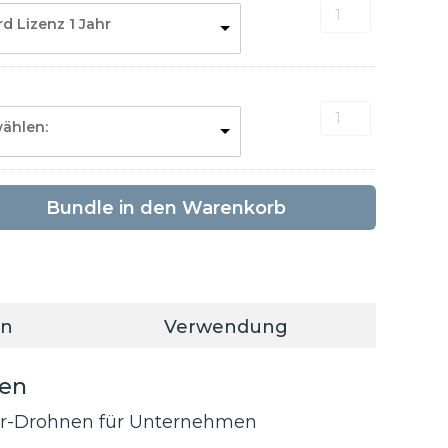
DJI
Enterpris
rd Lizenz 1 Jahr
Terra
Menge
Menge
DJI
wählen:
FlightHub
2
Menge
Bundle in den Warenkorb
en
Verwendung
nen
nsor-Drohnen für Unternehmen