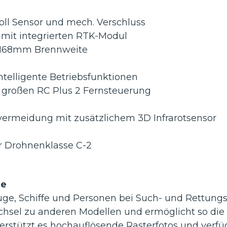
i
n
I
e
g
E
ll Sensor und mech. Verschluss
s
n
mit integrierten RTK-Modul
m
t
 168mm Brennweite
o
e
d
r
u
p
ntelligente Betriebsfunktionen
l
r
l großen RC Plus 2 Fernsteuerung
i
s
svermeidung mit zusätzlichem 3D Infrarotsensor
e
-
M
für Drohnenklasse C-2
a
t
r
ze
i
uge, Schiffe und Personen bei Such- und Rettung
c
e
chsel zu anderen Modellen und ermöglicht so die 
4
tützt es hochauflösende Rasterfotos und verfügt