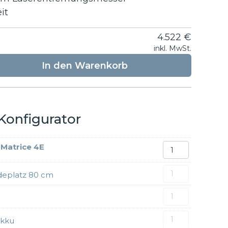
it
4.522
€
inkl. MwSt.
In den Warenkorb
Konfigurator
DJI
 Matrice 4E
Matrice
4E
SMC
eplatz 80 cm
Menge
Drohnen
Landeplat
DJI
80
Matrice
cm
4
DJI
Akku
Menge
Akku
WB37