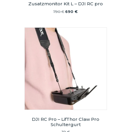
Zusatzmonitor Kit L – DJI RC pro
Ursprünglicher
Aktueller
790
€
690
€
Preis
Preis
war:
ist:
790 €
690 €.
DJI RC Pro – LifThor Claw Pro
Schultergurt