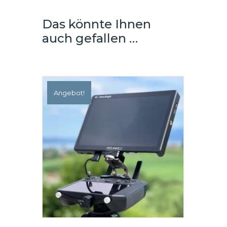
Pro
-
Das könnte Ihnen
LifThor
auch gefallen …
KRAKEN
Schultergurt
Menge
Angebot!