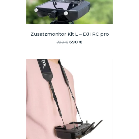
Zusatzmonitor Kit L – DJI RC pro
Ursprünglicher
Aktueller
790
€
690
€
Preis
Preis
war:
ist:
790 €
690 €.