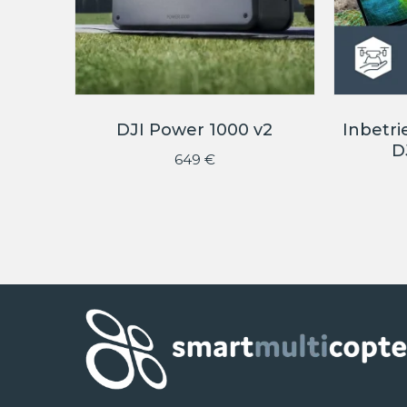
DJI Power 1000 v2
Inbetr
D
649
€