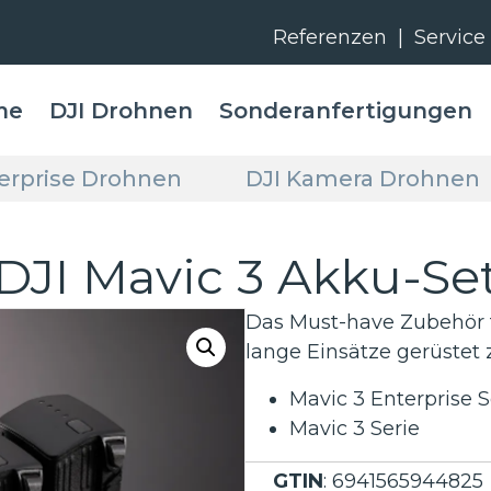
Referenzen
|
Service
me
DJI Drohnen
Sonderanfertigungen
terprise Drohnen
DJI Kamera Drohnen
DJI Mavic 3 Akku-Se
Das Must-have Zubehör fü
lange Einsätze gerüstet z
Mavic 3 Enterprise S
Mavic 3 Serie
GTIN
: 6941565944825