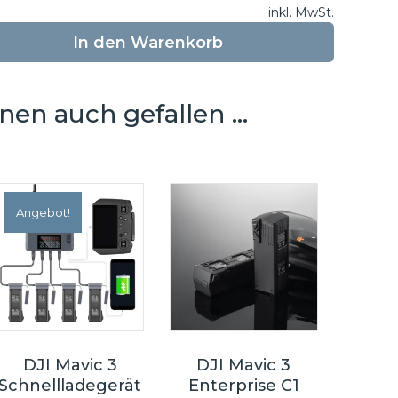
inkl. MwSt.
Preis
Preis
war:
ist:
In den Warenkorb
609 €
494 €.
nen auch gefallen …
Angebot!
DJI Mavic 3
DJI Mavic 3
Schnellladegerät
Enterprise C1