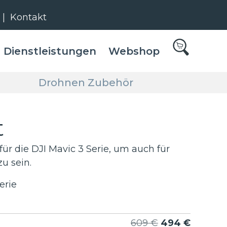
|
Kontakt
Dienstleistungen
Webshop
Drohnen Zubehör
t
r die DJI Mavic 3 Serie, um auch für
u sein.
erie
Ursprüngliche
Aktuelle
609
€
494
€