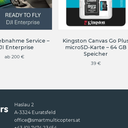
iebnahme Service –
Kingston Canvas Go Plu
JI Enterprise
microSD-Karte – 64 GB
Speicher
ab
200
€
39
€
Haslau 2
A-3324 Euratsfeld
office@smartmulticopters.at
+43 (0) 7474 23454