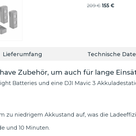
Ursprüngliche
Aktueller
209
€
155
€
Preis
Preis
war:
ist:
209 €
155 €.
Lieferumfang
Technische Dat
-have Zubehör, um auch für lange Einsät
Flight Batteries und eine DJI Mavic 3 Akkuladest
 zu niedrigem Akkustand auf, was die Ladeeffizi
nde und 10 Minuten.