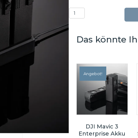
DJI
Mavic
3
Akku-
Das könnte Ih
Set
Menge
Angebot!
DJI Mavic 3
Enterprise Akku