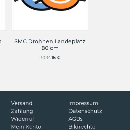
s
SMC Drohnen Landeplatz
80 cm
Ursprünglicher
Aktueller
30
€
15
€
Preis
Preis
war:
ist:
30 €
15 €.
Versand
Impressum
Zahlung
Datenschutz
Widerruf
AGBs
Mein Konto
Bildrechte