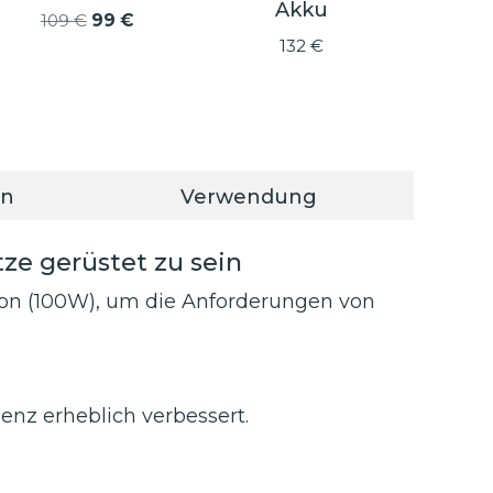
Akku
r
Ursprünglicher
Aktueller
109
€
99
€
Preis
Preis
132
€
war:
ist:
109 €
99 €.
en
Verwendung
ze gerüstet zu sein
ation (100W), um die Anforderungen von
enz erheblich verbessert.