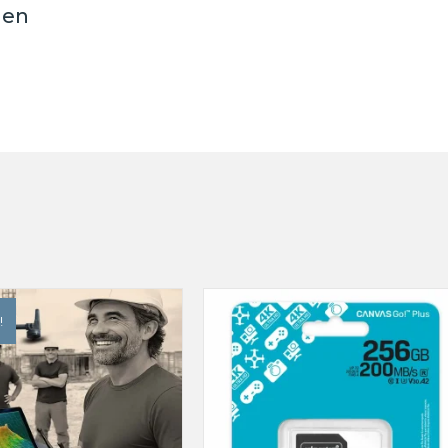
len
!