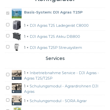
Basis-System:
DJI Agras T25P
D
J
I
D
1
×
DJI Agras T25 Ladegerät C8000
A
J
g
I
D
1
×
DJI Agras T25 Akku DB800
r
A
J
a
g
I
D
1
×
DJI Agras T25P Streusystem
s
r
A
J
T
a
g
I
Services
2
s
r
A
5
T
a
g
1
×
Inbetriebnahme Service - DJI Agras -
P
2
s
r
I
Agras T25/T25P
5
T
a
n
L
2
s
b
1
×
Schulungsmodul - Agrardrohnen DJI
S
a
5
T
e
Agras
c
d
A
2
t
h
S
e
k
1
×
Schulungsmodul - SORA Agrar
5
r
u
c
g
k
P
i
l