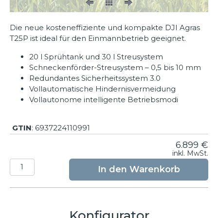
Die neue kosteneffiziente und kompakte DJI Agras
T25P ist ideal für den Einmannbetrieb geeignet.
20 l Sprühtank und 30 l Streusystem
Schneckenförder-Streusystem – 0,5 bis 10 mm
Redundantes Sicherheitssystem 3.0
Vollautomatische Hindernisvermeidung
Vollautonome intelligente Betriebsmodi
GTIN
: 6937224110991
6.899
€
inkl. MwSt.
DJI
In den Warenkorb
Agras
T25P
Menge
Konfigurator