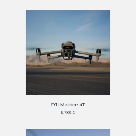
DJI Matrice 4T
6.789
€