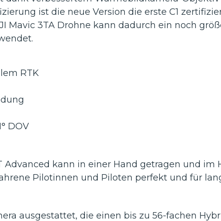
e
ierung ist die neue Version die erste C1 zertifizie
-
 DJI Mavic 3TA Drohne kann dadurch ein noch g
M
rwendet.
a
v
i
c
nalem RTK
3
T
eidung
A
/
1° DOV
3
E
/
3
T Advanced kann in einer Hand getragen und im
M
fahrene Pilotinnen und Piloten perfekt und für la
ra ausgestattet, die einen bis zu 56-fachen Hyb