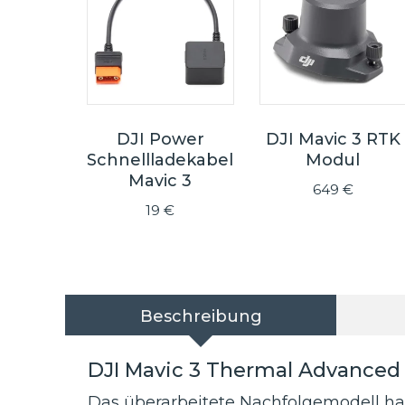
DJI Power
DJI Mavic 3 RTK
Schnellladekabel
Modul
Mavic 3
649
€
19
€
Beschreibung
DJI Mavic 3 Thermal Advanced – 
Das überarbeitete Nachfolgemodell h