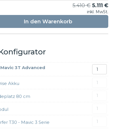
Ursprüngliche
Aktuelle
5.410
€
5.111
€
inkl. MwSt.
Preis
Preis
war:
ist:
In den Warenkorb
5.410 €
5.111 €.
Konfigurator
DJI
 Mavic 3T Advanced
Mavic
3T
DJI
rise Akku
Advanced
Mavic
Menge
3
SMC
eplatz 80 cm
Enterpris
Drohnen
Akku
Landeplat
DJI
odul
Menge
80
Mavic
cm
3
JLIdrone
fer T30 - Mavic 3 Serie
Menge
RTK
Scheinwer