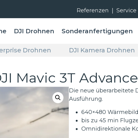
Referenzen
|
Service
me
DJI Drohnen
Sonderanfertigungen
terprise Drohnen
DJI Kamera Drohnen
JI Mavic 3T Advanc
Die neue überarbeitete D
Ausführung.
640×480 Wärmebild
bis zu 45 min Flugze
Omnidirektionale K