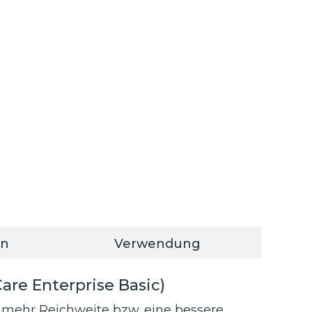
en
Verwendung
Care Enterprise Basic)
mehr Reichweite bzw. eine bessere