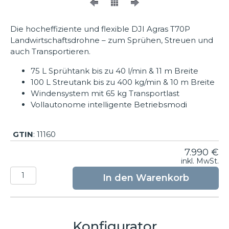
Die hocheffiziente und flexible DJI Agras T70P
Landwirtschaftsdrohne – zum Sprühen, Streuen und
auch Transportieren.
75 L Sprühtank bis zu 40 l/min & 11 m Breite
100 L Streutank bis zu 400 kg/min & 10 m Breite
Windensystem mit 65 kg Transportlast
Vollautonome intelligente Betriebsmodi
GTIN
: 11160
7.990
€
inkl. MwSt.
DJI
In den Warenkorb
Agras
T70P
Menge
Konfigurator