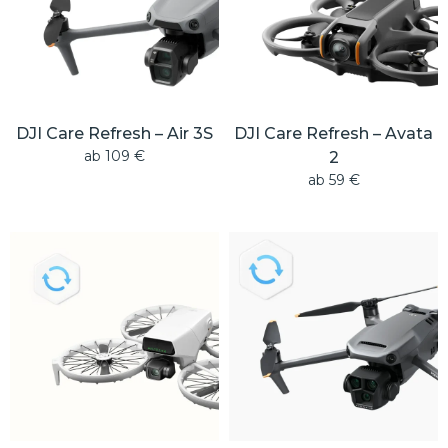
DJI Care Refresh – Air 3S
DJI Care Refresh – Avata
ab
109
€
2
ab
59
€